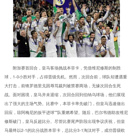
附加赛首回合，皇马客场挑战本菲卡，凭借维尼修斯的制胜
球，1-0小胜对手，占得晋级先机。然而，次回合前，球队却遭遇重
大打击，前锋罗德里戈因辱骂裁判被禁赛两场，无缘次回合生死
战。面对困境，皇马并未退缩，次回合回到伯纳乌球场，他们展现
出了强大的主场气势。比赛中，本菲卡率先破门，但皇马迅速做出
回应，琼阿梅尼的扳平进球**队重燃希望。随后，巴尔韦德助攻维尼
修斯破门，皇马反超比分。尽管比赛尾声阶段出现争议庆祝，但皇
马最终以2-1的比分战胜本菲卡，总比分3-1淘汰对手，成功晋级欧