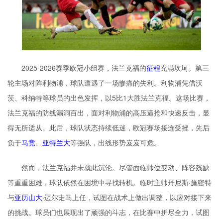
2025-2026赛季欧冠小组赛，法兰克福的
征程
充满坎坷。第三
轮主场对阵利物浦，球队遭遇了一场惨痛的失利。利物浦凭借沃
茨、科纳特等球员的出色发挥，以5比1大胜法兰克福。这场比赛，
法兰克福的防线漏洞百出，面对利物浦的高压逼抢和快速反击，显
得无所适从。此后，球队状态持续低迷，欧冠赛场接连受挫，先后
负于
马竞
、
亚特兰大
等强队，出线形势岌岌可危。
然而，法兰克福并未就此沉沦。尽管面临帅位变动、阵容残缺
等重重困难，球队依然在困境中寻找转机。临时主帅丹尼斯·施密特
与
亚历山大
·迈尔走马上任，试图在战术上做出调整，以应对接下来
的挑战。球员们也展现出了顽强的斗志，在比赛中拼尽全力，试图