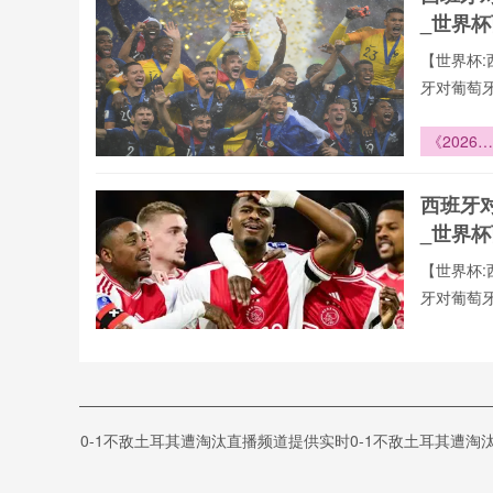
重构”
_世界
【世界杯:
牙对葡萄
播。用户
据、战术
《2026南
验,不错过
太平洋：
术逻辑的
西班牙
序与重构
_世界
【世界杯:
牙对葡萄
播。用户
据、战术
高原霸权
验,不错过
非洲区预
赛的无形
世界杯:
治者
0-1不敌土耳其遭淘汰直播频道提供实时0-1不敌土耳其遭淘
界杯今
【西班牙v