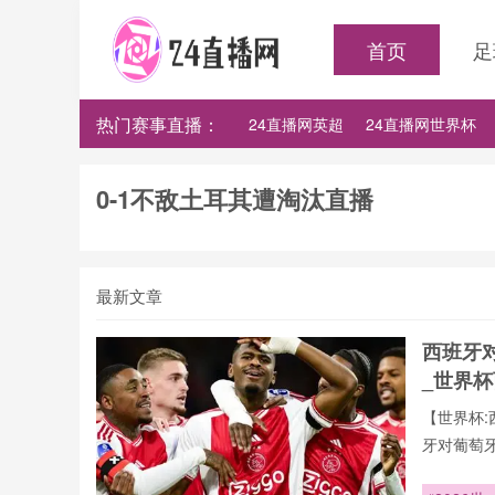
首页
足
热门赛事直播：
24直播网英超
24直播网世界杯
24直播网法甲
24直播网西甲
0-1不敌土耳其遭淘汰直播
最新文章
西班牙
_世界
【世界杯:
牙对葡萄
播。用户
据、战术