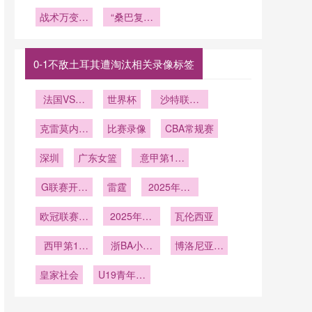
名额背后
的成色
应调节机
宿模式
生死：
赛的战术跃
狮再掀风
实考验
战术万变破
的“10选
“桑巴复兴
2026世界
制”**
迁与晋级逻
暴：马内率
1”困局：美
局
杯第三名晋
还是欧化转
塞内加尔剑
辑**
加墨世界杯
级悬念解析
型：2026
指2026世
南美预选赛
世界杯巴西
界杯冷门”
0-1不敌土耳其遭淘汰相关录像标签
死亡淘汰率
足球的十字
全透视
路口”
法国VS伊
世界杯
沙特联第
拉克直播法
11轮
克雷莫内塞
国VS伊拉
比赛录像
CBA常规赛
克在线直播
vs那不勒斯
深圳
广东女篮
意甲第16
轮
G联赛开季
雷霆
2025年12
赛
月10日
欧冠联赛阶
2025年12
瓦伦西亚
段第6轮
月8日
西甲第15
浙BA小组
博洛尼亚vs
轮
赛B组第17
帕尔马
皇家社会
U19青年篮
轮
球联赛