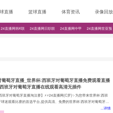
球直播
篮球直播
体育资讯
录像回放
24直播网韩K联
24直播网日职联
24直播网中甲
24直播网世亚预
24直播网德甲
24直播网欧冠
24直播网中超
对葡萄牙直播_世界杯:西班牙对葡萄牙直播免费观看直播
杯西班牙对葡萄牙直播在线观看高清无插件
西班牙对葡萄牙直播淘汰赛】⚡⚡24直播网{C罗}✨为您带来世界杯:西班
牙球迷观看比赛的首选平台,提供高清、免费的世界杯:西班牙对葡萄牙直
可以轻松观看世界杯:西班牙对葡萄牙顶级球队的激烈对决,提供即时数
...详情
分析、球员评分，还提供精选的进球集锦,享受无插件、无广告的观赛体