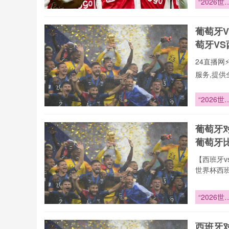
“2026世
验,不错过
赛亚洲区
围战：九
葡萄牙
僵局的破
萄牙V
路径”
24直播网
服务,提供
本站郑重承
直播,第
“2026世
新闻等一
赛亚洲区
直播网提供
围战：九
葡萄牙
vs葡萄牙
僵局的破
葡萄牙
路径”
【西班牙v
世界杯西班
事更新一
高清免费
“2026世
费观看无
杯：规则
24直播
命下的权
vs葡萄牙
西班牙