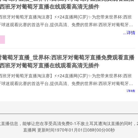
杯西班牙对葡萄牙直播在线观看高清无插件
西班牙对葡萄牙直播淘汰赛】⚡⚡24直播网{C罗}✨为您带来世界杯:西班
牙球迷观看比赛的首选平台,提供高清、免费的世界杯:西班牙对葡萄牙直
可以轻松观看世界杯:西班牙对葡萄牙顶级球队的激烈对决,提供即时数
...详情
分析、球员评分，还提供精选的进球集锦,享受无插件、无广告的观赛体
每个精彩瞬间。
战
失
对葡萄牙直播_世界杯:西班牙对葡萄牙直播免费观看直播
》
杯西班牙对葡萄牙直播在线观看高清无插件
西班牙对葡萄牙直播淘汰赛】⚡⚡24直播网{C罗}✨为您带来世界杯:西班
牙球迷观看比赛的首选平台,提供高清、免费的世界杯:西班牙对葡萄牙直
可以轻松观看世界杯:西班牙对葡萄牙顶级球队的激烈对决,提供即时数
...详情
分析、球员评分，还提供精选的进球集锦,享受无插件、无广告的观赛体
：
每个精彩瞬间。
选
统
西班牙vs葡萄牙直播_西班牙vs葡萄牙直播免费观看_世
汰直播信息，能够让您在享受高清免费0-1不敌土耳其遭淘汰直播的同时，2
日西班牙vs葡萄牙直播在线观看高清视频直播
直播网 更新时间1970年01月01日08时00分00秒
s葡萄牙直播】24直播网⚡️C罗⚡️直通世界杯全景观赛主场!体验世界杯历