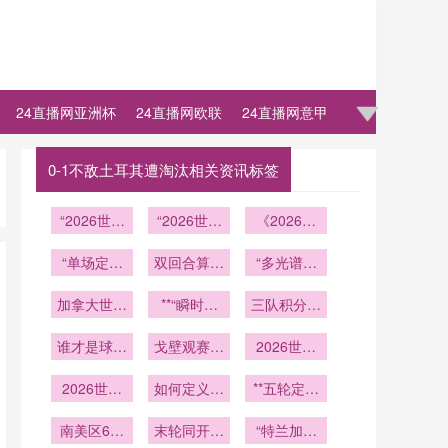
24直播网亚洲杯
24直播网欧联
24直播网意甲
0-1不敌土耳其遭淘汰相关资讯标签
“2026世预
“2026世界
《2026南
赛亚洲区突
杯：规则革
太平洋：战
围战：九强
“单场定生
命下的权力
双回合算总
术逻辑的失
“多光谱协
僵局的破局
死
账——
重构”
序与重构》
同与极限显
加拿大世界
路径”
2026附加
**“瞬时爆
三队积分相
色：2026
杯晋级概率
赛赛制终极
发与判罚韧
世界杯球场
同陷入绝
跃升至18%
谁才是球迷
戈壁观赛新
性：2026
博弈”
照明技术的
境：净胜球
2026世界
——模型参
心中的看球
世界杯边裁
纪元：移动
演进逻辑”
杯新规：
定生死
数更新后的
2026世界
之王？
运动负荷对
酒店与星空
如何定义成
**五轮定乾
ABBA点球
最新解读
杯前瞻：
越位线判读
帐篷如何颠
年队的突围
制在淘汰赛
坤：2026
U20青年军
南美区6个
精度的自适
覆世界杯住
末轮同开定
之路
中的首场真
世界杯淘汰
“特兰加雄