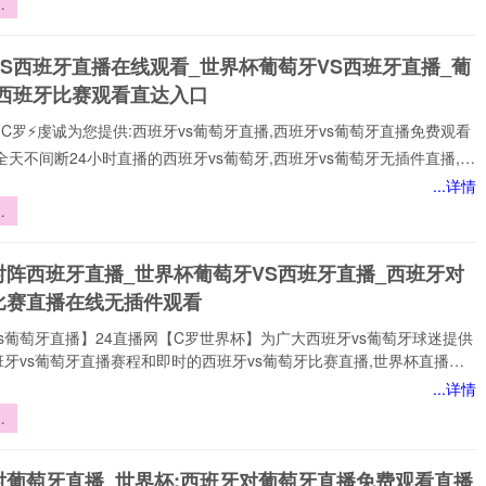
预
每个精彩瞬间。
突
强
VS西班牙直播在线观看_世界杯葡萄牙VS西班牙直播_葡
局
S西班牙比赛观看直达入口
⚡️C罗⚡️虔诚为您提供:西班牙vs葡萄牙直播,西班牙vs葡萄牙直播免费观看
全天不间断24小时直播的西班牙vs葡萄牙,西班牙vs葡萄牙无插件直播,在
诺,全场西班牙vs葡萄牙高清直播免费观看包括✅西班牙vs葡萄牙✅比赛
...详情
一时间观看到平台实时更新西班牙vs葡萄牙直播相关信息，视频、图集、
预
应俱全，关注西班牙vs葡萄牙直播最新动态，让你全方位了解赛事。24
突
【西班牙vs葡萄牙直播】在线直播观看,西班牙vs葡萄牙决赛、西班牙
强
对阵西班牙直播_世界杯葡萄牙VS西班牙直播_西班牙对
杯直播、西班牙vs葡
局
比赛直播在线无插件观看
s葡萄牙直播】24直播网【C罗世界杯】为广大西班牙vs葡萄牙球迷提供
牙vs葡萄牙直播赛程和即时的西班牙vs葡萄牙比赛直播,世界杯直播赛
网打尽。无论您身处何地,都能通过我们的平台享受西班牙vs葡萄牙今日
...详情
直播、西班牙vs葡萄牙直播在线观看、世界杯西班牙vs葡萄牙比赛直播免
界
插件,高质量的直播服务，让您不错过西班牙vs葡萄牙比赛的精彩瞬间，
革
网是国内顶尖的体育直播网站之一,专注于提供国内外热门赛事以及西班牙
力
的免费实时转播,本站始终致力于打造用户
对葡萄牙直播_世界杯:西班牙对葡萄牙直播免费观看直播