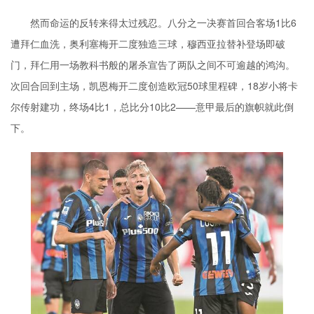
然而命运的反转来得太过残忍。八分之一决赛首回合客场1比6
遭拜仁血洗，奥利塞梅开二度独造三球，穆西亚拉替补登场即破
门，拜仁用一场教科书般的屠杀宣告了两队之间不可逾越的鸿沟。
次回合回到主场，凯恩梅开二度创造欧冠50球里程碑，18岁小将卡
尔传射建功，终场4比1，总比分10比2——意甲最后的旗帜就此倒
下。