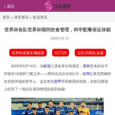
< 返回
首页
>
体育资讯
>
欧冠资讯
世界杯各队世界杯期间饮食管理，科学配餐保证体能
2026-05-31
世界杯直播专属链接
CCTV5
主队VS客队直播
2026年5月14日，当
欧冠
八强名单尘埃落定，
亚特兰大
的名字
停留在16强的门槛之外——两回合总比分2比10，被
拜仁
慕尼黑碾碎
在安联球场的草坪上。这支曾在
意甲
呼风唤雨的劲旅，在欧冠赛场
上经历了一场从狂喜到绝望的剧烈颠簸。