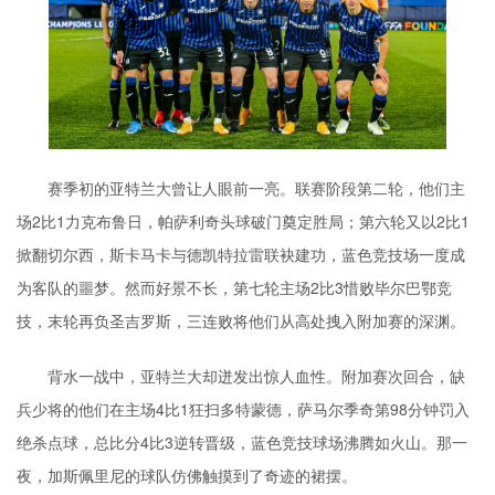
赛季初的亚特兰大曾让人眼前一亮。联赛阶段第二轮，他们主
场2比1力克布鲁日，帕萨利奇头球破门奠定胜局；第六轮又以2比1
掀翻切尔西，斯卡马卡与德凯特拉雷联袂建功，蓝色竞技场一度成
为客队的噩梦。然而好景不长，第七轮主场2比3惜败毕尔巴鄂竞
技，末轮再负圣吉罗斯，三连败将他们从高处拽入附加赛的深渊。
背水一战中，亚特兰大却迸发出惊人血性。附加赛次回合，缺
兵少将的他们在主场4比1狂扫多特蒙德，萨马尔季奇第98分钟罚入
绝杀点球，总比分4比3逆转晋级，蓝色竞技球场沸腾如火山。那一
夜，加斯佩里尼的球队仿佛触摸到了奇迹的裙摆。