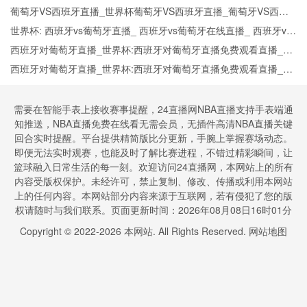
界杯西班牙对葡萄牙直播在线观看高清无插件
葡萄牙VS西班牙直播_世界杯葡萄牙VS西班牙直播_葡萄牙VS西班
牙在线高清直播
世界杯: 西班牙vs葡萄牙直播_ 西班牙vs葡萄牙在线直播_ 西班牙vs
葡萄牙CCTV5直播入口-24直播网
西班牙对葡萄牙直播_世界杯:西班牙对葡萄牙直播免费观看直播_世
界杯西班牙对葡萄牙直播在线观看高清无插件
西班牙对葡萄牙直播_世界杯:西班牙对葡萄牙直播免费观看直播_世
界杯西班牙对葡萄牙直播在线观看高清无插件
需要在智能手表上接收赛事提醒，24直播网NBA直播支持手表端通
知推送，NBA直播免费在线看无需会员，无插件高清NBA直播关键
回合实时提醒。平台提供精简版比分更新，手腕上掌握赛场动态。
即便无法实时观赛，也能及时了解比赛进程，不错过精彩瞬间，让
篮球融入日常生活的每一刻。欢迎访问24直播网，本网站上的所有
内容受版权保护。未经许可，禁止复制、修改、传播或利用本网站
上的任何内容。本网站部分内容来源于互联网，若有侵犯了您的版
权请随时与我们联系。页面更新时间：2026年08月08日16时01分
Copyright © 2022-
2026
本网站. All Rights Reserved.
网站地图