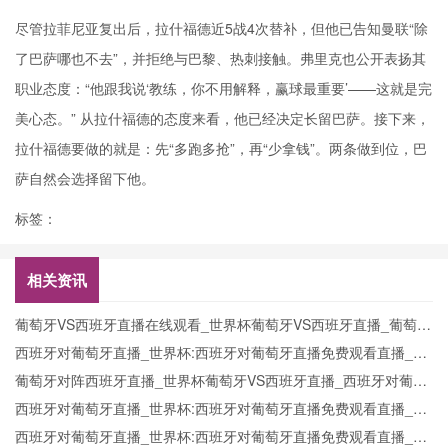
尽管拉菲尼亚复出后，拉什福德近5战4次替补，但他已告知曼联“除
了巴萨哪也不去”，并拒绝与巴黎、热刺接触。弗里克也公开表扬其
职业态度：“他跟我说‘教练，你不用解释，赢球最重要’——这就是完
美心态。” 从拉什福德的态度来看，他已经决定长留巴萨。接下来，
拉什福德要做的就是：先“多跑多抢”，再“少拿钱”。两条做到位，巴
萨自然会选择留下他。
标签：
相关资讯
葡萄牙VS西班牙直播在线观看_世界杯葡萄牙VS西班牙直播_葡萄牙
VS西班牙比赛观看直达入口
西班牙对葡萄牙直播_世界杯:西班牙对葡萄牙直播免费观看直播_世
界杯西班牙对葡萄牙直播在线观看高清无插件
葡萄牙对阵西班牙直播_世界杯葡萄牙VS西班牙直播_西班牙对葡萄
牙比赛直播在线无插件观看
西班牙对葡萄牙直播_世界杯:西班牙对葡萄牙直播免费观看直播_世
界杯西班牙对葡萄牙直播在线观看高清无插件
西班牙对葡萄牙直播_世界杯:西班牙对葡萄牙直播免费观看直播_世